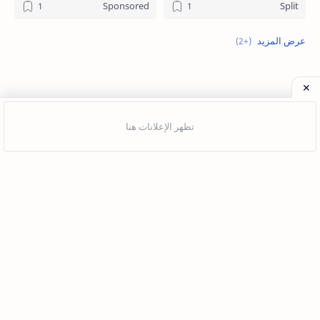
Sponsored
Split
Update
Tabs
إرسال تعليق
Jago Desain
Mauris lacus dolor, ultricies vel sodales ac, egestas vel
eros.
Company
About
Blog